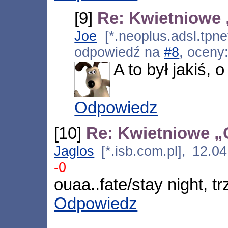
[9]
Re: Kwietniowe
Joe
[*.neoplus.adsl.tpne
odpowiedź na
#8
, oceny
A to był jakiś,
Odpowiedz
[10]
Re: Kwietniowe „
Jaglos
[*.isb.com.pl], 12.0
-0
ouaa..fate/stay night, 
Odpowiedz