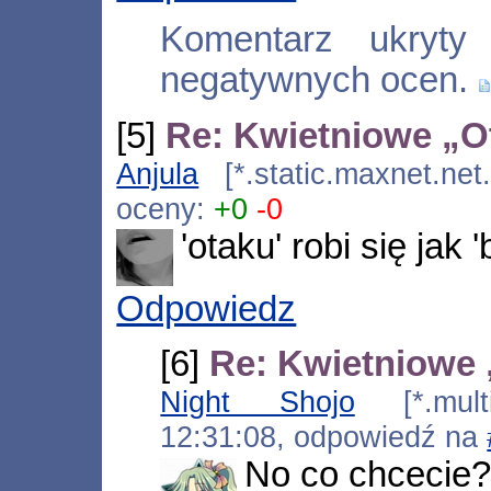
Komentarz ukryty
negatywnych ocen.
[5]
Re: Kwietniowe „O
Anjula
[*.static.maxnet.net
oceny:
+0
-0
'otaku' robi się jak '
Odpowiedz
[6]
Re: Kwietniowe
Night Shojo
[*.multi-
12:31:08, odpowiedź na
No co chcecie?