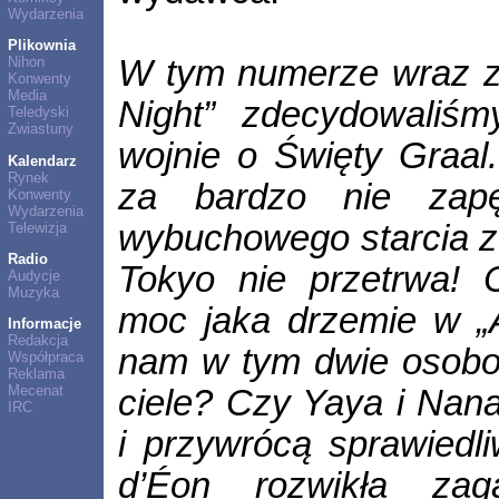
Wydarzenia
Plikownia
W tym numerze wraz z 
Nihon
Konwenty
Media
Night” zdecydowaliśm
Teledyski
Zwiastuny
wojnie o Święty Graal
Kalendarz
Rynek
za bardzo nie zapę
Konwenty
Wydarzenia
wybuchowego starcia z
Telewizja
Radio
Tokyo nie przetrwa! 
Audycje
Muzyka
moc jaka drzemie w „
Informacje
Redakcja
nam w tym dwie osobo
Współpraca
Reklama
Mecenat
ciele? Czy Yaya i Nan
IRC
i przywrócą sprawiedl
d’Éon rozwikła zag