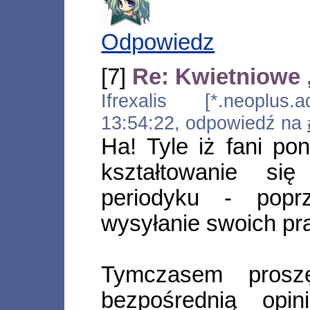
Odpowiedz
[7]
Re: Kwietniowe
Ifrexalis [*.neoplus.a
13:54:22, odpowiedź na
Ha! Tyle iż fani p
kształtowanie si
periodyku - popr
wysyłanie swoich pr
Tymczasem pros
bezpośrednią opi