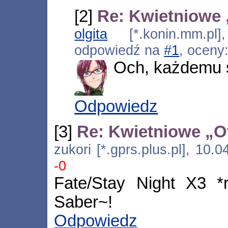
[2]
Re: Kwietniowe
olgita
[*.konin.mm.pl]
odpowiedź na
#1
, oceny
Och, każdemu s
Odpowiedz
[3]
Re: Kwietniowe „O
zukori [*.gprs.plus.pl], 10
-0
Fate/Stay Night X3 *
Saber~!
Odpowiedz