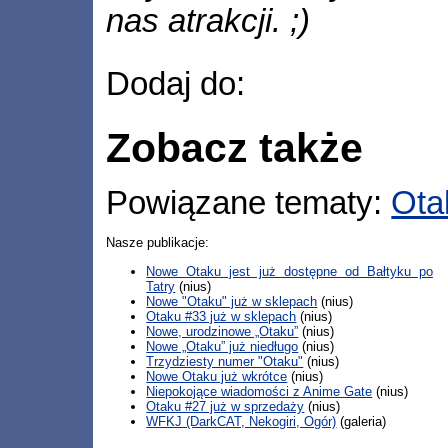
nas atrakcji. ;)
Dodaj do:
Zobacz także
Powiązane tematy:
Ota
Nasze publikacje:
Nowe Otaku jest już dostępne od Bałtyku po
Tatry
(nius)
Nowe "Otaku" już w sklepach
(nius)
Otaku #33 już w sklepach
(nius)
Nowe, urodzinowe „Otaku”
(nius)
Nowe „Otaku” już niedługo
(nius)
Trzydziesty numer "Otaku"
(nius)
Nowe Otaku już wkrótce
(nius)
Niepokojące wiadomości z Anime Gate
(nius)
Otaku #27 już w sprzedaży
(nius)
WFKJ (DarkCAT, Nekogiri, Ogór)
(galeria)