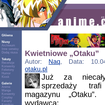
Główna
Niusy
Archiwum
Inne serwisy
Kwietniowe „Otaku”
Dodaj niusa
Teksty
Autor:
Naq
, Data: 10.04
Recenzje
Konwenty
otaku.pl
Felietony
Humor
Już za niecał
Kiosk
sprzedaży traf
Galerie
Anime
Manga
magazynu „Otaku”. 
Konwenty
Cosplay
wydawca:
Fanarty
Komiksy