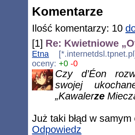
Komentarze
Ilość komentarzy: 10
do
[1]
Re: Kwietniowe „O
Etna
[*.internetdsl.tpnet.
oceny:
+0
-0
Czy d’Éon rozw
swojej ukochan
„Kawaler
ze
Miecz
Już taki błąd w samym 
Odpowiedz