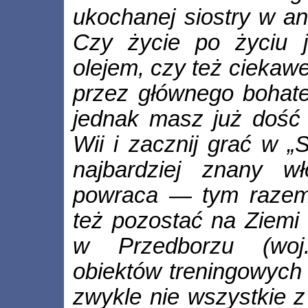
ukochanej siostry w a
Czy życie po życiu j
olejem, czy też ciekaw
przez głównego bohate
jednak masz już dość 
Wii i zacznij grać w 
najbardziej znany wł
powraca — tym razem
też pozostać na Ziemi 
w Przedborzu (woj.
obiektów treningowych t
zwykle nie wszystkie 