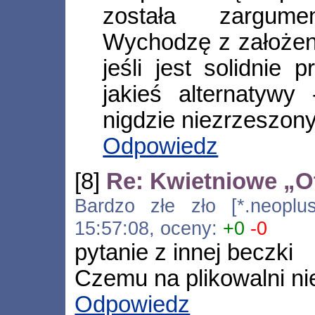
została zargumen
Wychodzę z założen
jeśli jest solidnie 
jakieś alternatywy 
nigdzie niezrzeszo
Odpowiedz
[8]
Re: Kwietniowe „O
Bardzo złe zło [*.neoplus.
15:57:08, oceny:
+0
-0
pytanie z innej beczki
Czemu na plikowalni n
Odpowiedz