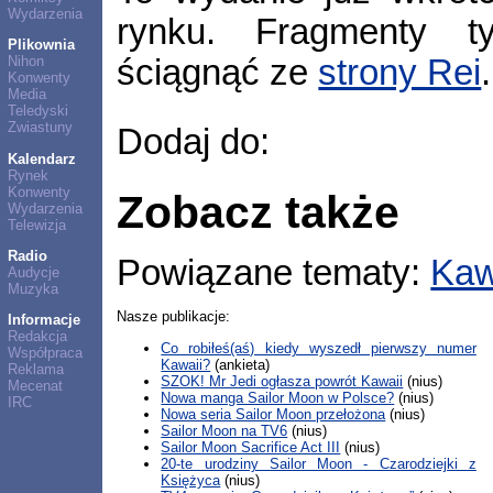
Wydarzenia
rynku. Fragmenty t
Plikownia
ściągnąć ze
strony Rei
Nihon
Konwenty
Media
Teledyski
Zwiastuny
Dodaj do:
Kalendarz
Rynek
Konwenty
Zobacz także
Wydarzenia
Telewizja
Radio
Powiązane tematy:
Kaw
Audycje
Muzyka
Nasze publikacje:
Informacje
Redakcja
Co robiłeś(aś) kiedy wyszedł pierwszy numer
Współpraca
Kawaii?
(ankieta)
Reklama
SZOK! Mr Jedi ogłasza powrót Kawaii
(nius)
Mecenat
Nowa manga Sailor Moon w Polsce?
(nius)
IRC
Nowa seria Sailor Moon przełożona
(nius)
Sailor Moon na TV6
(nius)
Sailor Moon Sacrifice Act III
(nius)
20-te urodziny Sailor Moon - Czarodziejki z
Księżyca
(nius)