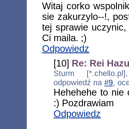
Witaj corko wspolni
sie zakurzylo--!, po
tej sprawie uczyni
Ci maila. ;)
Odpowiedz
[10]
Re: Rei Hazu
Sturm [*.chello.pl
odpowiedź na
#9
, oc
Hehehehe to nie o
:) Pozdrawiam
Odpowiedz