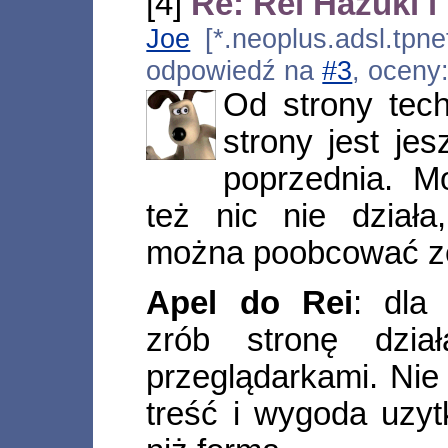
[4]
Re: Rei Hazuki 
Joe
[*.neoplus.adsl.tpne
odpowiedź na
#3
, oceny
Od strony tec
strony jest je
poprzednia. Mo
też nic nie dział
można poobcować ze
Apel do Rei
: dla
zrób stronę dzia
przeglądarkami. Nie
treść i wygoda uzy