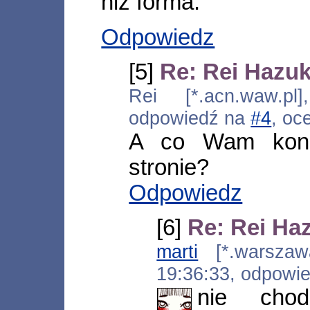
niż forma.
Odpowiedz
[5]
Re: Rei Hazuk
Rei [*.acn.waw.pl
odpowiedź na
#4
, oc
A co Wam konkr
stronie?
Odpowiedz
[6]
Re: Rei Ha
marti
[*.warszawa.
19:36:33, odpowi
nie cho