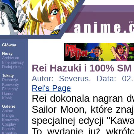
Główna
Niusy
Archiwum
Inne serwisy
Rei Hazuki i 100% SM
Dodaj niusa
Teksty
Autor: Severus, Data: 02.
Recenzje
Konwenty
Rei's Page
Felietony
Humor
Rei dokonala nagran 
Kiosk
Sailor Moon, które znaj
Galerie
Anime
Manga
specjalnej edycji "Kawa
Konwenty
Cosplay
To wydanie już wkrót
Fanarty
Komiksy