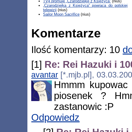
TV4 promuje „Czarodziejkę z Księżyca”
(nius)
„Czarodziejka z Księżyca” powraca do polskiej
telewizji
(nius)
Sailor Moon Sacrifice
(nius)
Komentarze
Ilość komentarzy: 10
do
[1]
Re: Rei Hazuki i 
avantar
[*.mjb.pl], 03.03.20
Hmmm kupowac 
piosenek ? Hm
zastanowic :P
Odpowiedz