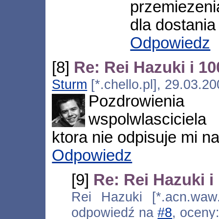
przemiezeni
dla dostania
Odpowiedz
[8]
Re: Rei Hazuki i 
Sturm
[*.chello.pl], 29.03.2
Pozdrowieni
wspolwlasciciel
ktora nie odpisuje mi n
Odpowiedz
[9]
Re: Rei Hazuki 
Rei Hazuki [*.acn.waw.
odpowiedź na
#8
, oceny