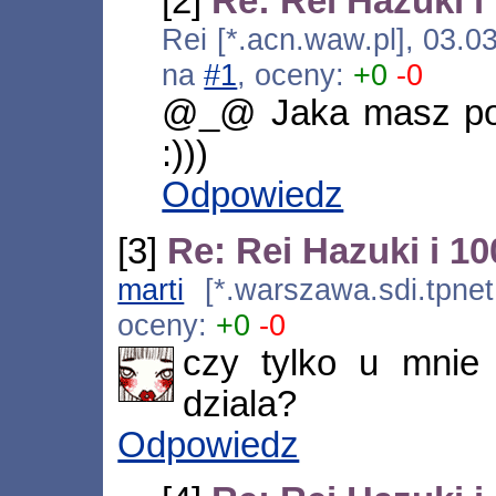
[2]
Re: Rei Hazuki 
Rei [*.acn.waw.pl], 03.0
na
#1
, oceny:
+0
-0
@_@ Jaka masz poj
:)))
Odpowiedz
[3]
Re: Rei Hazuki i 
marti
[*.warszawa.sdi.tpnet
oceny:
+0
-0
czy tylko u mnie 
dziala?
Odpowiedz