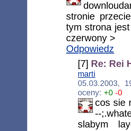
downlouda
stronie przeci
tym strona jest
czerwony >
Odpowiedz
[7]
Re: Rei 
marti
[*.war
05.03.2003, 
oceny:
+0
-0
cos sie 
--;.wha
slabym lay