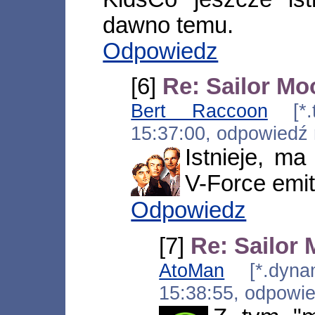
dawno temu.
Odpowiedz
[6]
Re: Sailor Mo
Bert Raccoon
[*.t
15:37:00, odpowiedź
Istnieje, ma
V-Force emit
Odpowiedz
[7]
Re: Sailor
AtoMan
[*.dynami
15:38:55, odpowi