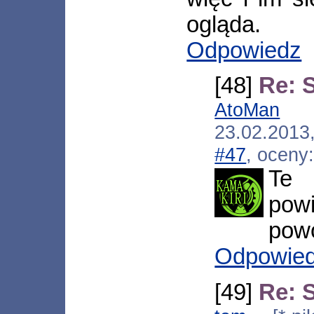
ogląda.
Odpowiedz
[48]
Re: 
AtoMan
[*
23.02.2013
#47
, oceny
Te 
pow
pow
Odpowie
[49]
Re: 