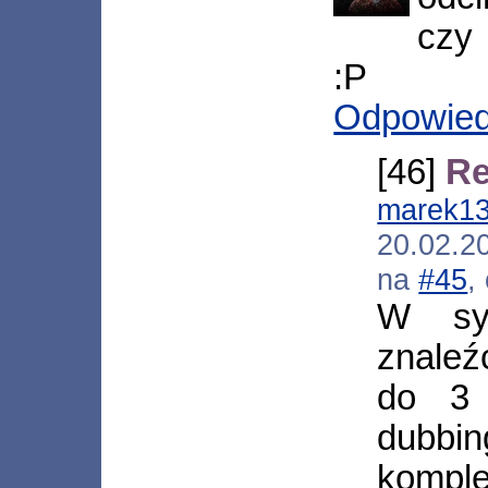
czy 
:P
Odpowie
[46]
Re
marek1
20.02.2
na
#45
,
W syt
znale
do 3 
dubbin
kompl