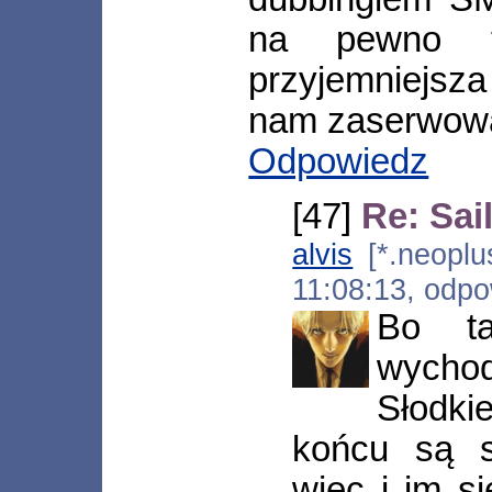
na pewno t
przyjemniejsza
nam zaserwow
Odpowiedz
[47]
Re: Sai
alvis
[*.neoplus
11:08:13, odp
Bo ta
wychod
Słodk
końcu są s
więc i im si