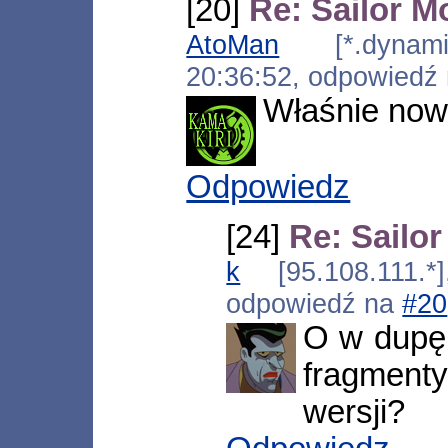
[20]
Re: Sailor 
AtoMan
[*.dynamic.
20:36:52, odpowiedź
Właśnie now
Odpowiedz
[24]
Re: Sailo
k
[95.108.111.*]
odpowiedź na
#20
O w dupę.
fragment
wersji?