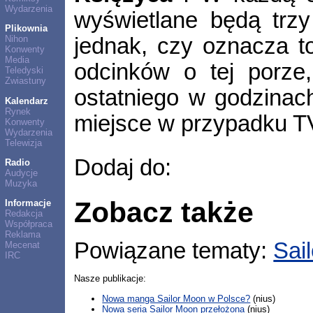
Wydarzenia
wyświetlane będą trzy
Plikownia
jednak, czy oznacza t
Nihon
Konwenty
Media
odcinków o tej porze
Teledyski
Zwiastuny
ostatniego w godzinach
Kalendarz
Rynek
miejsce w przypadku T
Konwenty
Wydarzenia
Telewizja
Dodaj do:
Radio
Audycje
Muzyka
Zobacz także
Informacje
Redakcja
Współpraca
Reklama
Powiązane tematy:
Sai
Mecenat
IRC
Nasze publikacje:
Nowa manga Sailor Moon w Polsce?
(nius)
Nowa seria Sailor Moon przełożona
(nius)