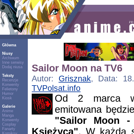
Główna
Niusy
Archiwum
Inne serwisy
Sailor Moon na TV6
Dodaj niusa
Teksty
Autor:
Grisznak
, Data: 18.
Recenzje
Konwenty
TVPolsat.info
Felietony
Humor
Od 2 marca w 
Kiosk
emitowana będzi
Galerie
Anime
Manga
"Sailor Moon -
Konwenty
Cosplay
Księżyca"
. W każdą s
Fanarty
Komiksy