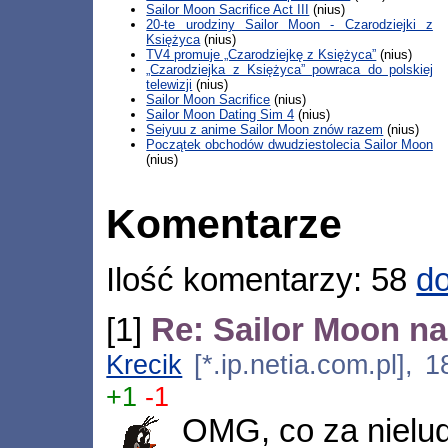
Sailor Moon Sacrifice Act III
(nius)
20-te urodziny Sailor Moon - Czarodziejki z
Księżyca
(nius)
TV4 promuje „Czarodziejkę z Księżyca”
(nius)
„Czarodziejka z Księżyca” powraca do polskiej
telewizji
(nius)
Sailor Moon Sacrifice
(nius)
Sailor Moon Dating Sim 4
(nius)
Seiyuu z anime Sailor Moon znów razem
(nius)
Początek obchodów dwudziestolecia Sailor Moon
(nius)
Komentarze
Ilość komentarzy: 58
do
[1]
Re: Sailor Moon n
Krecik
[*.ip.netia.com.pl], 
+1
-1
OMG, co za nielud