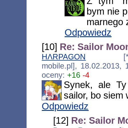
Z tym "m
bym nie p
marnego z
Odpowiedz
[10]
Re: Sailor Moo
HΛRPAGON
[*.183.2
mobile.pl], 18.02.2013,
oceny:
+16
-4
Synek, ale Ty
sailor, bo siem
Odpowiedz
[12]
Re: Sailor 