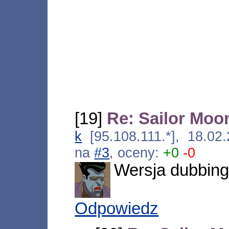
[19]
Re: Sailor Moo
k
[95.108.111.*], 18.02
na
#3
, oceny:
+0
-0
Wersja dubbing
Odpowiedz