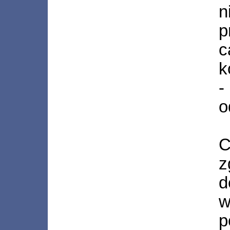
n
p
c
k
-
o
C
d
p