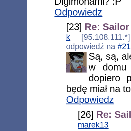
Digimonami? :P
Odpowiedz
[23]
Re: Sailo
k
[95.108.111.*]
odpowiedź na
#21
Są, są, a
w domu a
dopiero 
będę miał na to
Odpowiedz
[26]
Re: Sai
marek13
[*.n