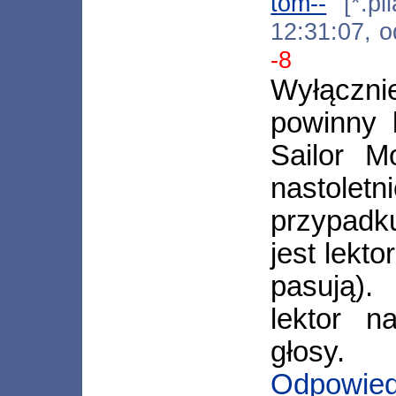
tom--
[*.pil
12:31:07, 
-8
Wyłączn
powinny 
Sailor M
nastoletn
przypadk
jest lekto
pasują).
lektor n
głosy.
Odpowie