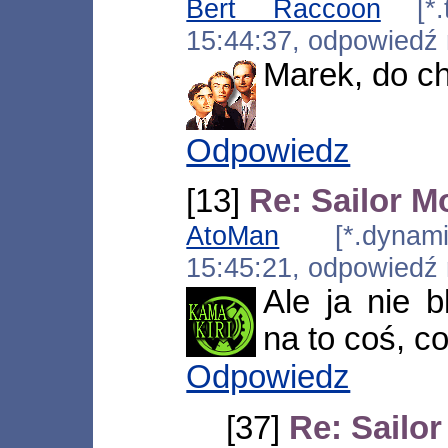
Bert Raccoon
[*.t
15:44:37, odpowiedź
Marek, do c
Odpowiedz
[13]
Re: Sailor 
AtoMan
[*.dynamic.
15:45:21, odpowiedź
Ale ja nie b
na to coś, c
Odpowiedz
[37]
Re: Sailo