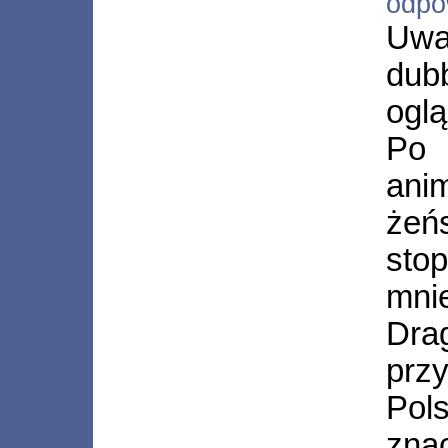
odpo
Uw
dub
oglą
Po 
ani
że
st
mni
Dra
przy
Pol
zn