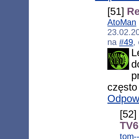
[51]
Re
AtoMan
23.02.2
na
#49
,
L
d
p
często
Odpow
[52
TV6
tom-