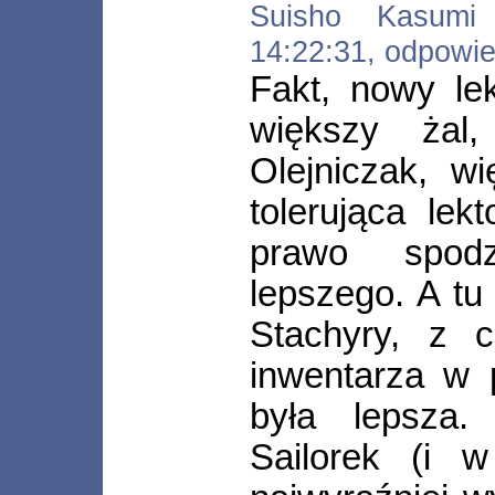
Suisho Kasumi [
14:22:31, odpowi
Fakt, nowy le
większy żal
Olejniczak, w
tolerująca lek
prawo spod
lepszego. A tu 
Stachyry, z c
inwentarza w 
była lepsza
Sailorek (i w