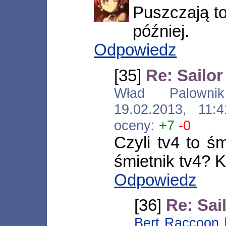
Puszczają to
później.
Odpowiedz
[35]
Re: Sailo
Wład Palownik [
19.02.2013, 11
oceny:
+7
-0
Czyli tv4 to śm
śmietnik tv4? 
Odpowiedz
[36]
Re: Sai
Bert Raccoon
[