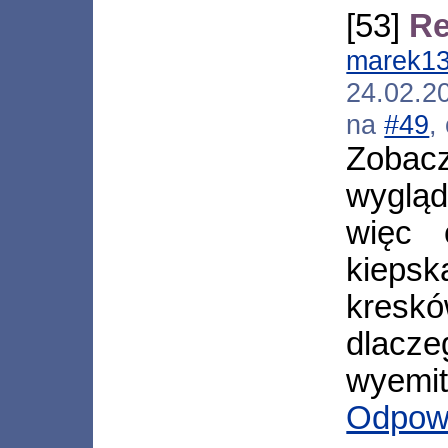
[53]
Re
marek1
24.02.2
na
#49
,
Zobac
wygląd
więc 
kieps
kreskó
dla
wyemit
Odpow