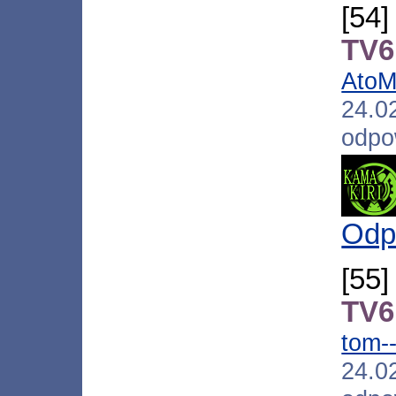
[54
TV6
Ato
24.
odpo
Odp
[55
TV6
tom-
24.