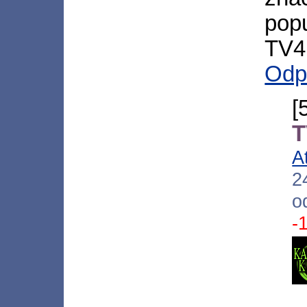
pop
TV4
Odp
[
T
A
2
o
-