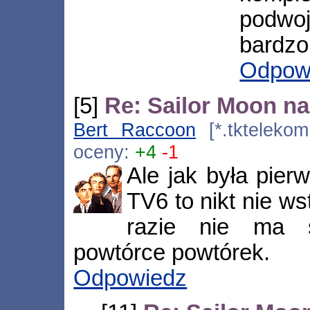
podwoj
bardzo
Odpow
[5]
Re: Sailor Moon n
Bert Raccoon
[*.tktelekom
oceny:
+4
-1
Ale jak była pier
TV6 to nikt nie w
razie nie ma 
powtórce powtórek.
Odpowiedz