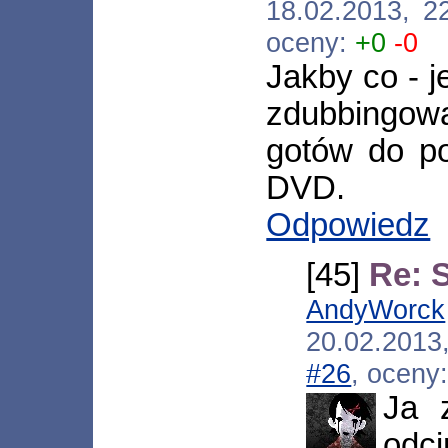
18.02.2013, 2
oceny:
+0
-0
Jakby co - j
zdubbingo
gotów do p
DVD.
Odpowiedz
[45]
Re: 
AndyWorck
20.02.2013
#26
, oceny
Ja 
odci