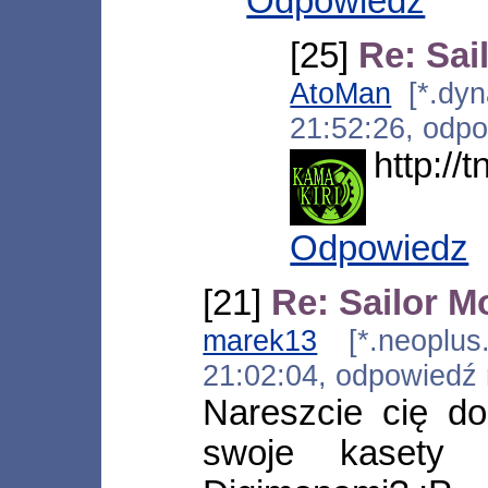
Odpowiedz
[25]
Re: Sai
AtoMan
[*.dyna
21:52:26, odp
http://
Odpowiedz
[21]
Re: Sailor 
marek13
[*.neoplus.a
21:02:04, odpowiedź
Nareszcie cię d
swoje kasety 