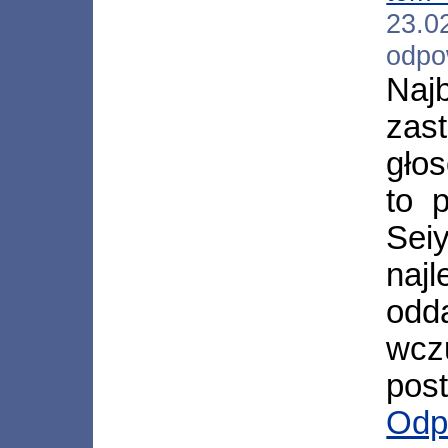
23.
odpo
Naj
zas
gło
to p
Sei
naj
od
wcz
post
Odp