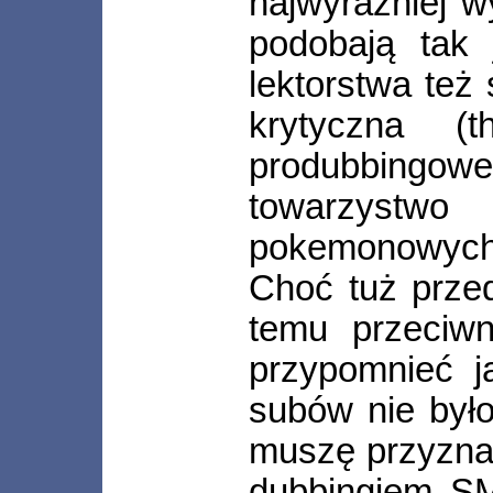
najwyraźniej wy
podobają tak 
lektorstwa też 
krytyczna (
produbbingo
towarzys
pokemonowych
Choć tuż prze
temu przeciwn
przypomnieć ja
subów nie było 
muszę przyzna
dubbingiem SM