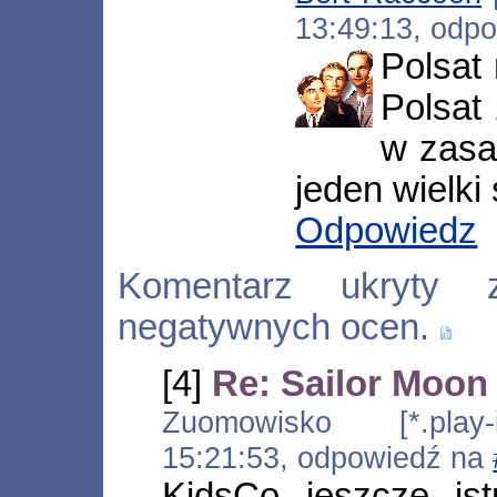
13:49:13, odp
Polsat
Polsat
w zasad
jeden wielki 
Odpowiedz
Komentarz ukryty 
negatywnych ocen.
[4]
Re: Sailor Moon
Zuomowisko [*.play-i
15:21:53, odpowiedź na
KidsCo jeszcze ist