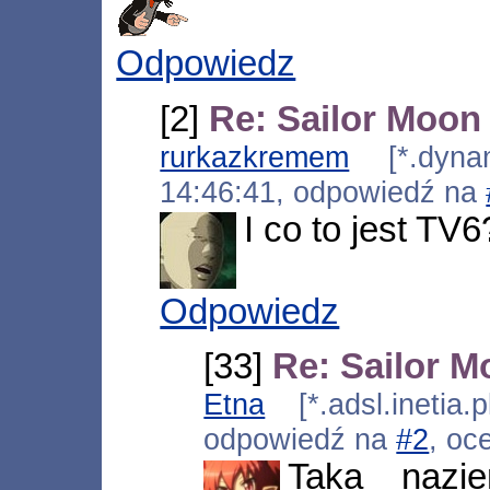
Odpowiedz
[2]
Re: Sailor Moon
rurkazkremem
[*.dynami
14:46:41, odpowiedź na
I co to jest TV6
Odpowiedz
[33]
Re: Sailor 
Etna
[*.adsl.inetia.
odpowiedź na
#2
, oc
Taka nazie