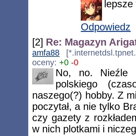
lepsze 
Odpowiedz
[2]
Re: Magazyn Ariga
amfa88
[*.internetdsl.tpnet
oceny:
+0
-0
No, no. Nieźle
polskiego (cza
naszego(?) hobby. Z mi
poczytał, a nie tylko Br
czy gazety z rozkłade
w nich plotkami i niczeg