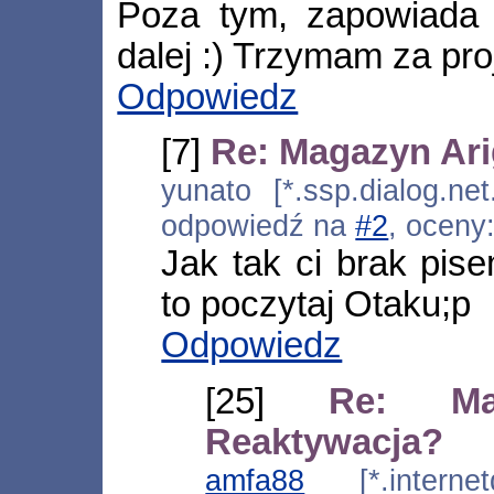
Poza tym, zapowiada 
dalej :) Trzymam za proj
Odpowiedz
[7]
Re: Magazyn Ari
yunato [*.ssp.dialog.net
odpowiedź na
#2
, oceny
Jak tak ci brak pi
to poczytaj Otaku;p
Odpowiedz
[25]
Re: Ma
Reaktywacja?
amfa88
[*.internetd