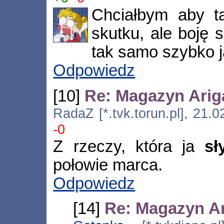
Chciałbym aby ta
skutku, ale boję 
tak samo szybko 
Odpowiedz
[10]
Re: Magazyn Arig
RadaZ [*.tvk.torun.pl], 21.
-0
Z rzeczy, która ja
sł
połowie marca.
Odpowiedz
[14]
Re: Magazyn Ar