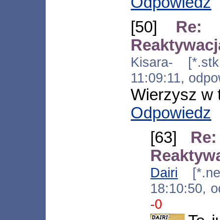
Odpowiedz
[50]
Re: 
Reaktywacj
Kisara- [*.stk
11:09:11, odp
Wierzysz w 
Odpowiedz
[63]
Re:
Reaktyw
Dairi
[*.net
18:10:50, 
-0