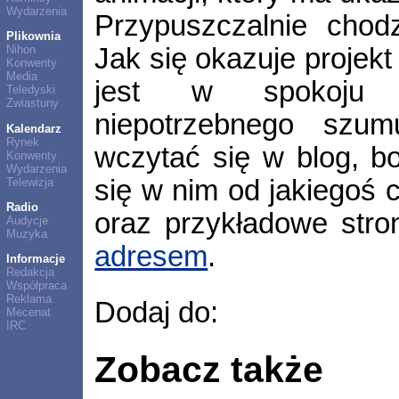
Wydarzenia
Przypuszczalnie chod
Plikownia
Jak się okazuje projekt
Nihon
Konwenty
Media
jest w spokoju 
Teledyski
Zwiastuny
niepotrzebnego szum
Kalendarz
Rynek
wczytać się w blog, b
Konwenty
Wydarzenia
się w nim od jakiegoś c
Telewizja
Radio
oraz przykładowe stro
Audycje
Muzyka
adresem
.
Informacje
Redakcja
Współpraca
Reklama
Dodaj do:
Mecenat
IRC
Zobacz także