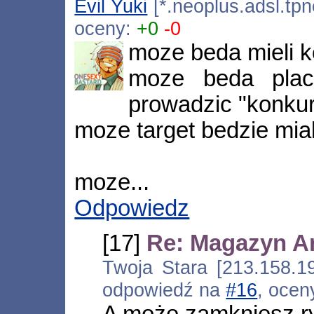
Evil Yuki
[*.neoplus.adsl.tpn
oceny:
+0
-0
moze beda mieli ko
moze beda plac
prowadzic "konkurs
moze target bedzie mial 
moze...
Odpowiedz
[17]
Re: Magazyn Ar
Twoja Stara [213.158.19
odpowiedź na
#16
, ocen
A może zamkniesz r