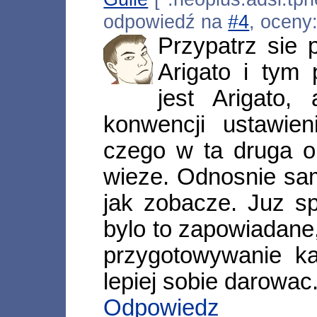
odpowiedź na
#4
, oceny
Przypatrz sie
Arigato i tym
jest Arigato,
konwencji ustawien
czego w ta druga o
wieze. Odnosnie sa
jak zobacze. Juz s
bylo to zapowiadane
przygotowywanie k
lepiej sobie darowac
Odpowiedz