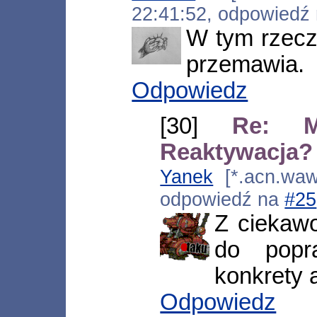
22:41:52, odpowiedź
W tym rzecz
przemawia.
Odpowiedz
[30]
Re: M
Reaktywacja?
Yanek
[*.acn.waw.
odpowiedź na
#25
Z ciekaw
do popr
konkrety a
Odpowiedz