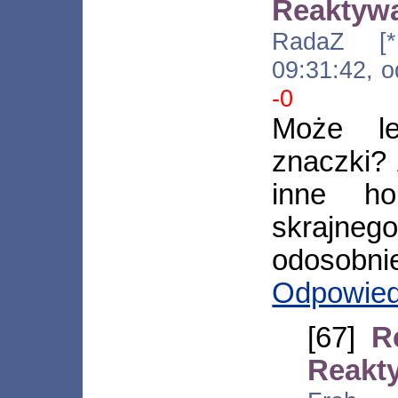
Reaktyw
RadaZ [*.t
09:31:42, 
-0
Może le
znaczki? 
inne ho
skrajne
odosobni
Odpowie
[67]
R
Reakt