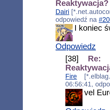
Reaktywacja?
Dairi
[*.net.autoco
odpowiedź na
#20
I koniec 
Odpowiedz
[38]
Re: 
Reaktywacj
Fire
[*.elblag.
06:56:41, odp
vel Eu