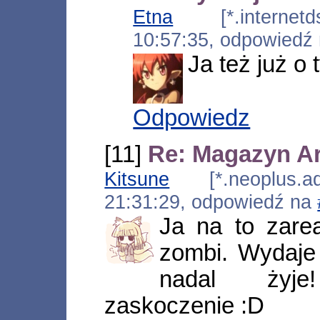
Etna
[*.internetds
10:57:35, odpowiedź
Ja też już o
Odpowiedz
[11]
Re: Magazyn Ar
Kitsune
[*.neoplus.ads
21:31:29, odpowiedź na
Ja na to zare
zombi. Wydaje 
nadal żyj
zaskoczenie :D