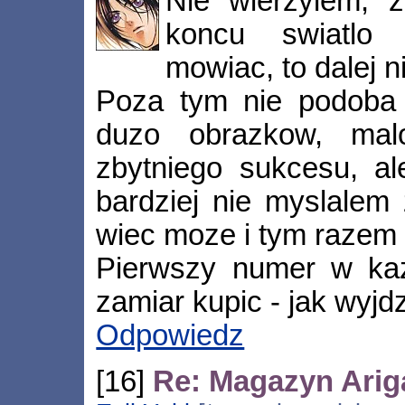
Nie wierzylem, z
koncu swiatlo 
mowiac, to dalej n
Poza tym nie podoba 
duzo obrazkow, mal
zbytniego sukcesu, al
bardziej nie myslalem 
wiec moze i tym razem 
Pierwszy numer w ka
zamiar kupic - jak wyjd
Odpowiedz
[16]
Re: Magazyn Arig