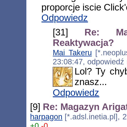
proporcje iscie Click
Odpowiedz
[31]
Re: Ma
Reaktywacja?
Mai Takeru
[*.neoplus
23:08:47, odpowiedź
Lol? Ty chyb
znasz...
Odpowiedz
[9]
Re: Magazyn Ariga
harpagon
[*.adsl.inetia.pl],
+0
-0