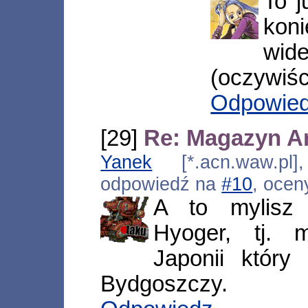
To j
kon
wide
(oczywiśc
Odpowie
[29]
Re: Magazyn Ar
Yanek
[*.acn.waw.pl]
odpowiedź na
#10
, ocen
A to mylisz
Hyoger, tj. 
Japonii któr
Bydgoszczy.