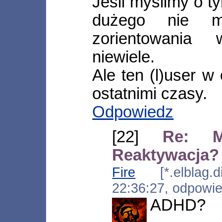
Jeśli myślimy o 
dużego nie ma
zorientowania
niewiele.
Ale ten (l)user w
ostatnimi czasy.
Odpowiedz
[22]
Re: M
Reaktywacja?
Fire
[*.elblag.di
22:36:27, odpowi
ADHD?