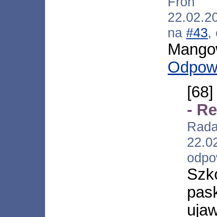
Froh [
22.02.2
na
#43
,
Mangow
Odpow
[68
- R
Rad
22.
odpo
Szk
pas
uj