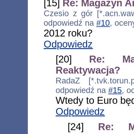
[15]
Re: Magazyn Ar
Czesio z gór [*.acn.waw
odpowiedź na
#10
, ocen
2012 roku?
Odpowiedz
[20]
Re: Ma
Reaktywacja?
RadaZ [*.tvk.torun.
odpowiedź na
#15
, o
Wtedy to Euro będ
Odpowiedz
[24]
Re: M