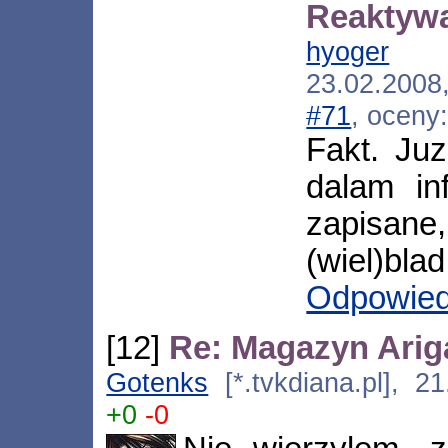
Reaktyw
hyoger
[*.
23.02.2008
#71
, oceny
Fakt. Juz
dalam in
zapisane
(wiel)blad
Odpowie
[12]
Re: Magazyn Arig
Gotenks
[*.tvkdiana.pl], 2
+0
-0