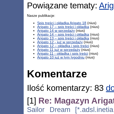
Powiązane tematy:
Ari
Nasze publikacje:
Spis treści i okładka Arigato 18
(nius)
Arigato 17 – spis treści i okładka
(nius)
Arigato 14 w sprzedaży
(nius)
Arigato 14 – spis treści i okładka
(nius)
Arigato 13 – spis treści i okładka
(nius)
Arigato 12 - już w sprzedaży
(nius)
Arigato 12 – okładka i spis treści
(nius)
Arigato 11 już w sprzedaży
(nius)
Arigato 11 - okładka i spis treści
(nius)
Arigato 10 już w tym tygodniu
(nius)
Komentarze
Ilość komentarzy: 83
do
[1]
Re: Magazyn Ariga
Sailor Dream [*.adsl.inetia