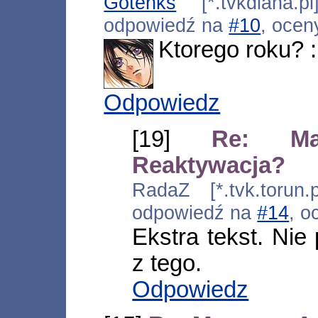
Gotenks
[*.tvkdiana.pl
odpowiedź na
#10
, ocen
Ktorego roku? 
Odpowiedz
[19]
Re: Ma
Reaktywacja?
RadaZ [*.tvk.torun.
odpowiedź na
#14
, o
Ekstra tekst. Nie
z tego.
Odpowiedz