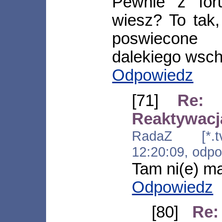
Pewnie z for
wiesz? To tak,
poswiecone 
dalekiego wsc
Odpowiedz
[71]
Re: 
Reaktywacj
RadaZ [*.tvk
12:20:09, odp
Tam ni(e) ma
Odpowiedz
[80]
Re: