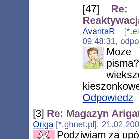
[47]
Re: 
Reaktywacj
AvantaR
[*.ek
09:48:31, odp
Moze 
pisma?
wieks
kieszonkowe
Odpowiedz
[3]
Re: Magazyn Ariga
Origa
[*.ghnet.pl], 21.02.20
Podziwiam za upór