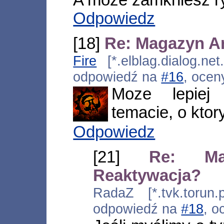
Odpowiedz
[18]
Re: Magazyn Ar
Fire
[*.elblag.dialog.net
odpowiedź na
#16
, ocen
Moze lepiej
temacie, o kto
Odpowiedz
[21]
Re: Ma
Reaktywacja?
RadaZ [*.tvk.torun.
odpowiedź na
#18
, o