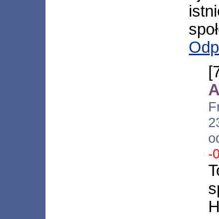
ist
spo
Odp
A
F
2
o
-
T
s
H