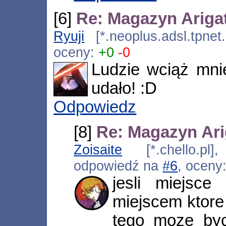
[6]
Re: Magazyn Ariga
Ryuji
[*.neoplus.adsl.tpnet
oceny:
+0
-0
Ludzie wciąż mni
udało! :D
Odpowiedz
[8]
Re: Magazyn Ari
Zoisaite
[*.chello.pl]
odpowiedź na
#6
, oceny
jesli miejsce
miejscem ktore 
tego moze byc