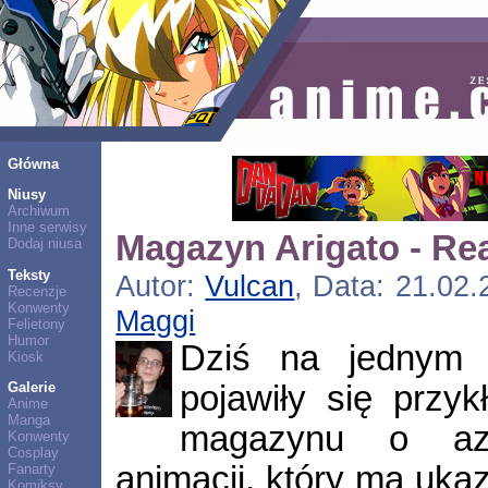
Główna
Niusy
Archiwum
Inne serwisy
Magazyn Arigato - Re
Dodaj niusa
Teksty
Autor:
Vulcan
, Data: 21.02.
Recenzje
Konwenty
Maggi
Felietony
Humor
Dziś na jednym 
Kiosk
pojawiły się przy
Galerie
Anime
Manga
magazynu o azj
Konwenty
Cosplay
animacji, który ma uka
Fanarty
Komiksy