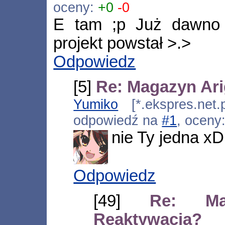
oceny:
+0
-0
E tam ;p Już dawno 
projekt powstał >.>
Odpowiedz
[5]
Re: Magazyn Ari
Yumiko
[*.ekspres.net.
odpowiedź na
#1
, oceny
nie Ty jedna xD
Odpowiedz
[49]
Re: Ma
Reaktywacja?