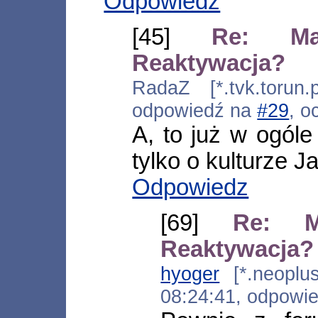
Odpowiedz
[45]
Re: Ma
Reaktywacja?
RadaZ [*.tvk.torun.
odpowiedź na
#29
, o
A, to już w ogóle
tylko o kulturze J
Odpowiedz
[69]
Re: M
Reaktywacja?
hyoger
[*.neoplus.
08:24:41, odpowi