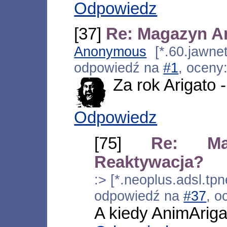
Odpowiedz
[37]
Re: Magazyn Ar
Anonymous
[*.60.jawnet
odpowiedź na
#1
, oceny
Za rok Arigato 
Odpowiedz
[75]
Re: Ma
Reaktywacja?
:> [*.neoplus.adsl.tpn
odpowiedź na
#37
, o
A kiedy AnimAriga