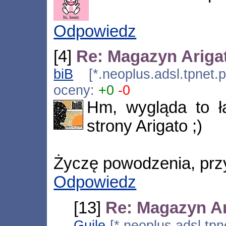
Odpowiedz
[4]
Re: Magazyn Ariga
biB
[*.neoplus.adsl.tpnet.
oceny:
+0
-0
Hm, wygląda to ła
strony Arigato ;)
Życzę powodzenia, przy
Odpowiedz
[13]
Re: Magazyn Ar
Guile
[*.neoplus.adsl.tpn