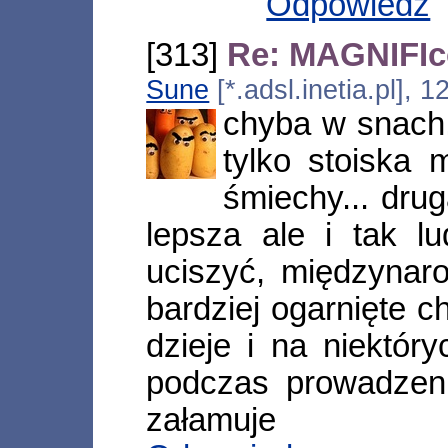
Odpowiedz
[313]
Re: MAGNIFIco
Sune
[*.adsl.inetia.pl],
chyba w snach!
tylko stoiska
śmiechy... dru
lepsza ale i tak lu
uciszyć, międzynaro
bardziej ogarnięte c
dzieje i na niektór
podczas prowadzeni
załamuje