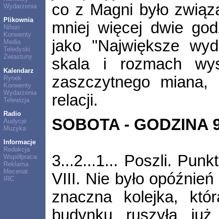
co z Magni było związ
Wydarzenia
Plikownia
mniej więcej dwie go
Nihon
Konwenty
jako "Największe wy
Media
Teledyski
Zwiastuny
skala i rozmach wy
Kalendarz
zaszczytnego miana, 
Rynek
Konwenty
Wydarzenia
relacji.
Telewizja
Radio
SOBOTA - GODZINA 9
Audycje
Muzyka
Informacje
Redakcja
3...2...1... Poszli. Pu
Współpraca
Reklama
Mecenat
VIII. Nie było opóźnień
IRC
znaczna kolejka, kt
budynku ruszyła już 