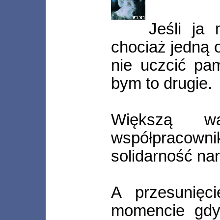
Jeśli ja
chociaż jedną 
nie uczcić pa
bym to drugie.
Większą wa
współpracow
solidarność na
A przesunięc
momencie gdy