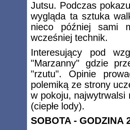
Jutsu. Podczas pokazu
wygląda ta sztuka walk
nieco później sami 
wcześniej technik.
Interesujący pod wz
"Marzanny" gdzie pr
"rzutu". Opinie prow
polemiką ze strony ucz
w pokoju, najwytrwalsi
(ciepłe lody).
SOBOTA - GODZINA 2