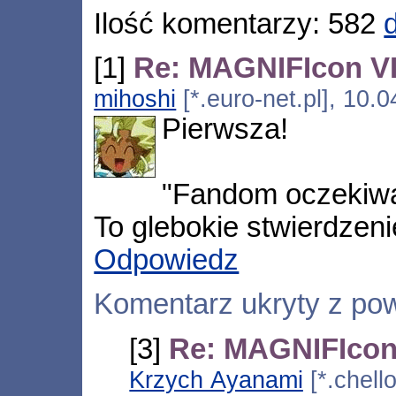
Ilość komentarzy: 582
[1]
Re: MAGNIFIcon VII
mihoshi
[*.euro-net.pl], 10.
Pierwsza!
"Fandom oczekiwał
To glebokie stwierdzen
Odpowiedz
Komentarz ukryty z po
[3]
Re: MAGNIFIcon 
Krzych Ayanami
[*.chell