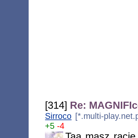
[314]
Re: MAGNIFIco
Sirroco
[*.multi-play.net
+5
-4
Taa masz rację