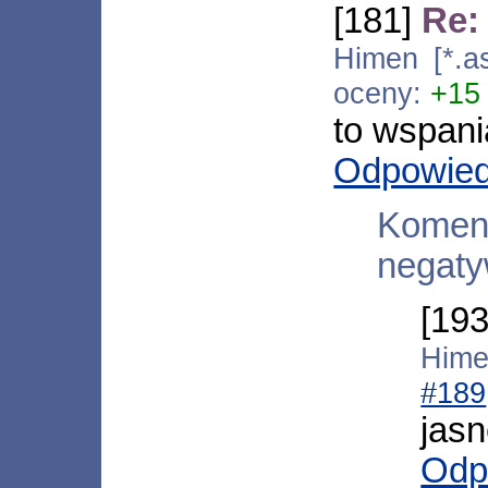
[181]
Re:
Himen [*.a
oceny:
+15
to wspania
Odpowie
Kome
negaty
[19
Hime
#189
jasn
Odp