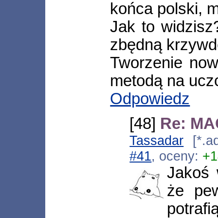
końca polski, 
Jak to widzisz
zbędną krzywd
Tworzenie nowy
metodą na uczc
Odpowiedz
[48]
Re: MAG
Tassadar
[*.ad
#41
, oceny:
+1
Jakoś 
że pew
potrafi