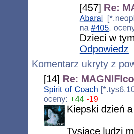
[457]
Re: MA
Abarai
[*.neopl
na
#405
, ocen
Dzieci w tym
Odpowiedz
Komentarz ukryty z po
[14]
Re: MAGNIFIcon
Spirit of Coach
[*.tys6.1
oceny:
+44
-19
Kiepski dzień a
Tysiące ludzi m