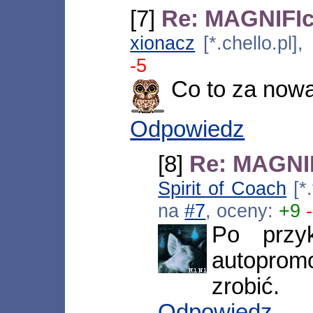
[7]
Re: MAGNIFIco
xionacz
[*.chello.pl]
-5
Co to za nowa
Odpowiedz
[8]
Re: MAGNIFI
Spirit of Coach
[*.
na
#7
, oceny:
+9
Po przy
autoprom
zrobić.
Odpowiedz