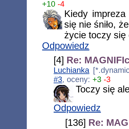
+10
-4
Kiedy impreza
się nie śniło, 
życie toczy się 
Odpowiedz
[4]
Re: MAGNIFIco
Luchianka
[*.dynamic
#3
, oceny:
+3
-3
Toczy się al
Odpowiedz
[136]
Re: MAGN