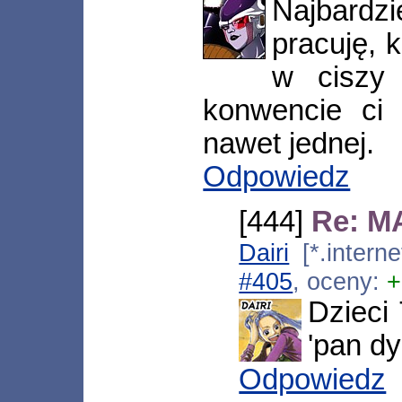
Najbardzi
pracuję, k
w ciszy
konwencie ci 
nawet jednej.
Odpowiedz
[444]
Re: MA
Dairi
[*.intern
#405
, oceny:
+
Dzieci 
'pan dy
Odpowiedz