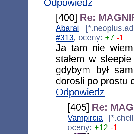
Odpowiedz
[400]
Re: MAGNIFI
Abarai
[*.neoplus.ad
#313
, oceny:
+7
-1
Ja tam nie wiem 
stałem w sleepie
gdybym był sam t
dorosli po prostu
Odpowiedz
[405]
Re: MAGN
Vampircia
[*.chel
oceny:
+12
-1