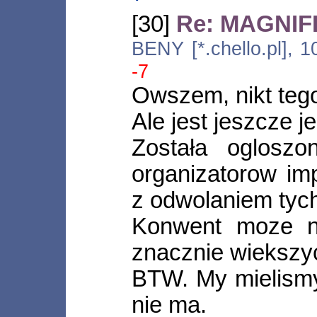
[30]
Re: MAGNIFIc
BENY [*.chello.pl], 
-7
Owszem, nikt tego
Ale jest jeszcze j
Została ogloszo
organizatorow i
z odwolaniem tyc
Konwent moze ni
znacznie wiekszy
BTW. My mielismy
nie ma.