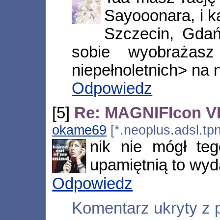
Sayooonara, i 
Szczecin, Gdań
sobie wyobraża
niepełnoletnich> na n
Odpowiedz
[5]
Re: MAGNIFIcon VII
okame69
[*.neoplus.adsl.tp
nik nie mógł te
upamiętnią to wyd
Odpowiedz
Komentarz ukryty z