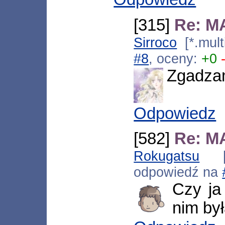
[315]
Re: MA
Sirroco
[*.mult
#8
, oceny:
+0
Zgadzam
Odpowiedz
[582]
Re: MA
Rokugatsu
[*.
odpowiedź na
Czy ja
nim był