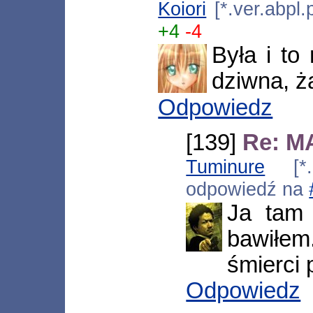
Koiori
[*.ver.abpl
+4
-4
Była i to
dziwna, ż
Odpowiedz
[139]
Re: MA
Tuminure
[*.r
odpowiedź na
Ja tam 
bawiłem
śmierci 
Odpowiedz