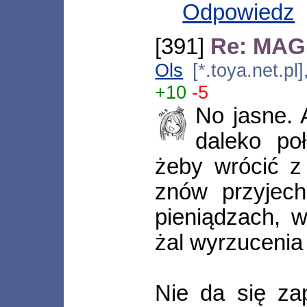
Odpowiedz
[391]
Re: MAGN
Ols
[*.toya.net.p
+10
-5
No jasne. 
daleko po
żeby wrócić z
znów przyjech
pieniądzach, 
żal wyrzucenia 
Nie da się za