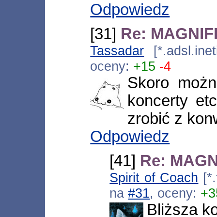
Odpowiedz
[31]
Re: MAGNIFIc
Tassadar
[*.adsl.ine
oceny:
+15
-4
Skoro możn
koncerty et
zrobić z ko
Odpowiedz
[41]
Re: MAGNI
Spirit of Coach
[*.
na
#31
, oceny:
+3
Bliższa ko