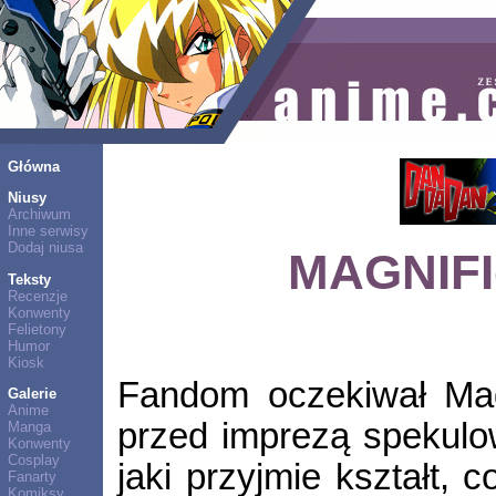
Główna
Niusy
Archiwum
Inne serwisy
Dodaj niusa
MAGNIFIc
Teksty
Recenzje
Konwenty
Felietony
Humor
Kiosk
Fandom oczekiwał Mag
Galerie
Anime
przed imprezą spekulo
Manga
Konwenty
Cosplay
jaki przyjmie kształt, 
Fanarty
Komiksy