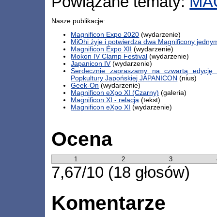
Powiązane tematy:
MA
Nasze publikacje:
Magnificon Expo 2020
(wydarzenie)
MiOhi żyje i potwierdza dwa Magnificony jedn
Magnificon Expo XII
(wydarzenie)
Mokon IV Clamp Festival
(wydarzenie)
Japanicon IV
(wydarzenie)
Serdecznie zapraszamy na czwartą edycję F
Popkultury Japońskiej JAPANICON
(nius)
Geek-On
(wydarzenie)
Magnificon eXpo XI (Czarny)
(galeria)
Magnificon XI - relacja
(tekst)
Magnificon eXpo XI
(wydarzenie)
Ocena
1
2
3
7,67/10 (18 głosów)
Komentarze