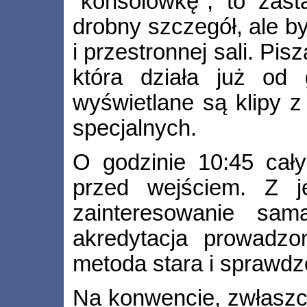
"konsolówkę", to zas
drobny szczegół, ale by
i przestronnej sali. Pi
która działa już od
wyświetlane są klipy z
specjalnych.
O godzinie 10:45 cał
przed wejściem. Z j
zainteresowanie sam
akredytacja prowadzo
metoda stara i sprawdz
Na konwencie, zwłaszc